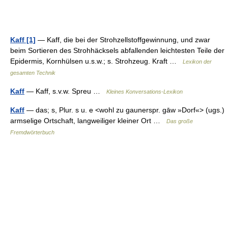
Kaff [1]
— Kaff, die bei der Strohzellstoffgewinnung, und zwar
beim Sortieren des Strohhäcksels abfallenden leichtesten Teile der
Epidermis, Kornhülsen u.s.w.; s. Strohzeug. Kraft …
Lexikon der
gesamten Technik
Kaff
— Kaff, s.v.w. Spreu …
Kleines Konversations-Lexikon
Kaff
— das; s, Plur. s u. e <wohl zu gaunerspr. gāw »Dorf«> (ugs.)
armselige Ortschaft, langweiliger kleiner Ort …
Das große
Fremdwörterbuch