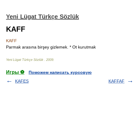
Yeni Lügat Türkçe Sözlük
KAFF
KAFF
Parmak arasına birşey gizlemek. * Ot kurutmak
Yeni Lügat Türkçe Sözlük
.
2009
.
Игры ⚽
Поможем написать курсовую
KAFES
KAFFAF