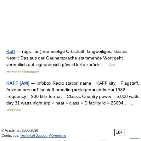
Kaff
— (ugs. für:) »armselige Ortschaft, langweiliges, kleines
Nest«: Das aus der Gaunersprache stammende Wort geht
vermutlich auf zigeunerisch gāw »Dorf« zurück …
Das
Herkunftswörterbuch
KAFF (AM)
— Infobox Radio station name = KAFF city = Flagstaff,
Arizona area = Flagstaff branding = slogan = airdate = 1982
frequency = 930 kHz format = Classic Country power = 5,000 watts
day 31 watts night erp = haat = class = D facility id = 25694… …
Wikipedia
© Academic, 2000-2026
18+
Contact us:
Technical Support
,
Advertising