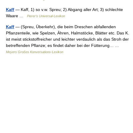
Kaff
— Kaff, 1) so v.w. Spreu; 2) Abgang aller Art; 3) schlechte
Waare …
Pierer's Universal-Lexikon
Kaff
— (Spreu, Überkehr), die beim Dreschen abfallenden
Pflanzenteile, wie Spelzen, Ähren, Halmstöcke, Blätter etc. Das K.
ist meist stickstoffreicher und leichter verdaulich als das Stroh der
betreffenden Pflanze; es findet daher bei der Fütterung… …
Meyers Großes Konversations-Lexikon